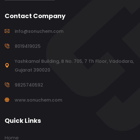
Contact Company
info@sonuchem.com
8019419025
Yashkamal Building, B No. 705, 7 Th Floor, Vadodara,
Gujarat 390020
9825740592
www.sonuchem.com
Quick Links
Home